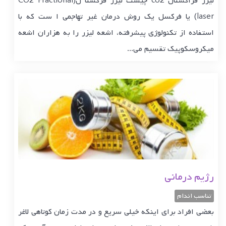
لیزر فراکشنال co2 چیست ليزر فركشنا ل(CO2 Fractional
laser) یا فرکسل يك روش درمان غير تهاجمي ا ست كه با
استفاده از تكنولوژي پيشرفته، اشعه ليزر را به هزاران اشعه
ميكروسكوپيك تقسيم مي...
رژیم درمانی
تناسب اندام
بعضی افراد برای اینکه خیلی سریع و در مدت زمان کوتاهی لاغر