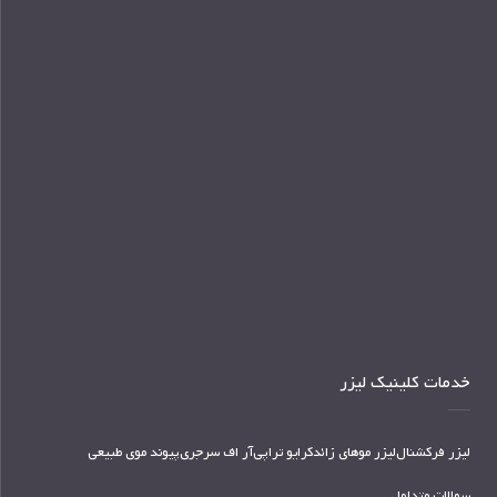
خدمات کلینیک لیزر
لیزر فرکشنال
لیزر موهای زائد
کرایو تراپی
آر اف سرجری
پیوند موی طبیعی
سوالات متداول