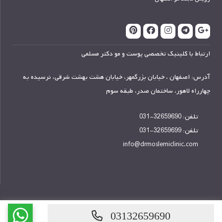
ارتباط با کلینیک تخصصی پوست و مو دکتر مسلمی
آدرس: اصفهان ، خیابان بزرگمهر، خیابان هشت بهشت شرقی، نرسیده به
چهارراه لاهور، ساختمان صدر، طبقه سوم
تلفن:
32659690-031
تلفن:
32659699-031
info@drmoslemiclinic.com
03132659690
طراحی سایت در اصفهان
وبهان
، دیجیتال مارکتینگ پونه مدیا