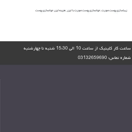
زیباسازی پوست صورت , جوانسازی پوست صورت با لیزر , هزینه لیزر جوانسازی پوست
ساعت کار کلینیک از ساعت 10 الی 15:30 شنبه تا چهارشنبه
شماره تماس:
03132659690