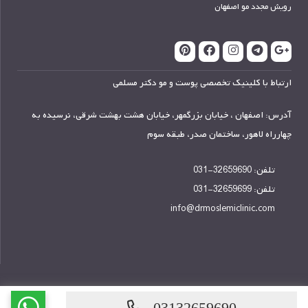
رویش مجدد مو اصفهان
ارتباط با کلینیک تخصصی پوست و مو دکتر مسلمی
آدرس: اصفهان ، خیابان بزرگمهر، خیابان هشت بهشت شرقی، نرسیده به
چهارراه لاهور، ساختمان صدر، طبقه سوم
تلفن:
32659690-031
تلفن:
32659699-031
info@drmoslemiclinic.com
03132659690