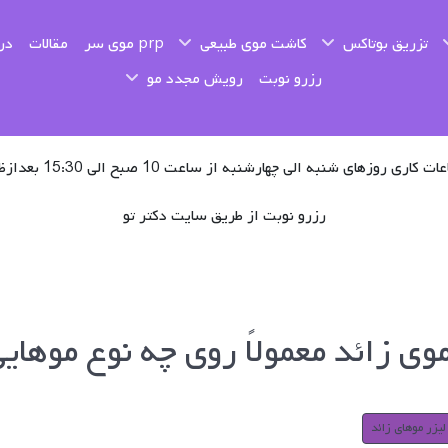
تزریق بوتاکس
کاشت موی طبیعی
prp موی سر
مقالات
درب
رزرو نوبت
رویش مجدد مو
ت کاری روزهای شنبه الی چهارشنبه از ساعت 10 صبح الی 15:30 بعدازظهر
رزرو نوبت از طریق سایت دکتر تو
موی زائد معمولاً روی چه نوع موها
لیزر موهای زائد