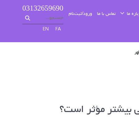
03132659690
اره ما
تماس با ما
ورود/ثبت‌نام
زبان خود را انتخاب کنید
EN
FA
يی بيشتر مؤثر است؟