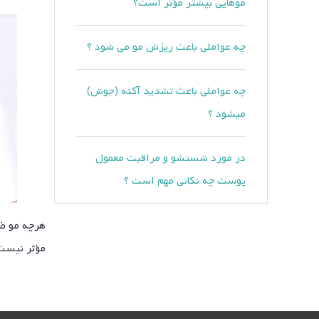
موهايی بيشتر مؤثر است؟
چه عواملي باعث ريزش مو مي شود ؟
چه عواملي باعث تشديد آكنه (جوش)
ميشود ؟
در مورد شستشو و مراقبت معمول
پوست چه نكاتي مهم است ؟
هرچه مو ضخ
مؤثر نیست