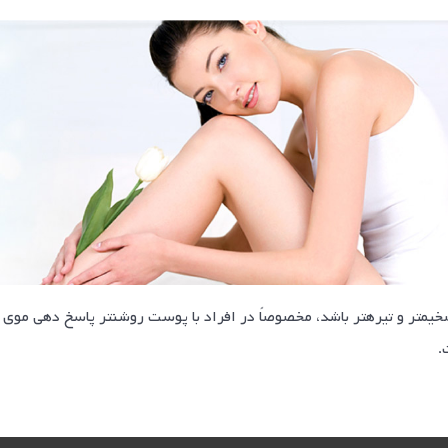
يم­تر و تيره­تر باشد، مخصوصاً در افراد با پوست روشن­تر پاسخ دهي موي
.