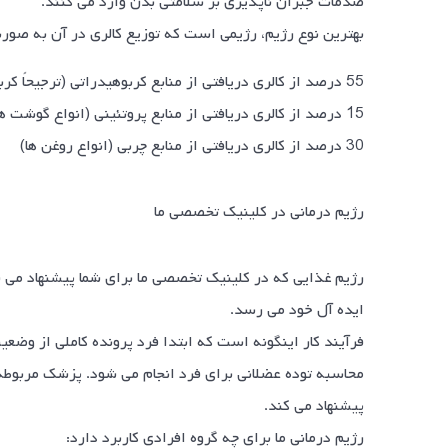
صدمات جبران ناپذیری بر سلامتی بدن وارد می کنند.
بهترین نوع رژیم، رژیمى است كه توزیع كالرى در آن به صور
55 درصد از كالرى دریافتى از منابع كربوهیدراتى (ترجیحاً كربوهیدرات هاى پیچیده مثل نان و برنج).
15 درصد از كالرى دریافتى از منابع پروتئینى (انواع گوشت ها، لبنیات و حبوبات)
30 درصد از كالرى دریافتى از منابع چربى (انواع روغن ها)
رژیم درمانی در کلینیک تخصصی ما
رژیم غذایی که در کلینیک تخصصی ما برای شما پیشنهاد می شود
ایده آل خود می رسد.
محاسبه توده عضلانی برای فرد انجام می شود. پزشک مربوطه آز
پیشنهاد می کند.
رژیم درمانی ما برای چه گروه افرادی کاربرد دارد: