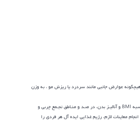
ن هیچگونه عوارض جانبی مانند سردرد یا ریزش مو ، به وزن
فرآیند کار اینگونه است که ابتدا فرد پرونده کاملی از وضعیت موجود اندام و سلامتی خود پر کرده سپس اندازه گیری قد و وزن و محاسبه BMI و آنالیـز بدن، در صـد و منـاطق تجـمع چربی و
نجام معاینات لازم، رژیم غذایی ایده آل هر فردی را