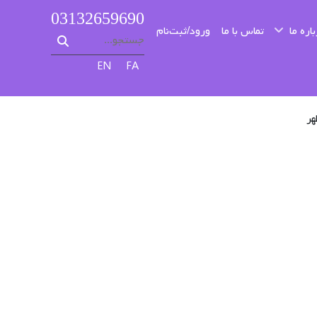
03132659690
اره ما
تماس با ما
ورود/ثبت‌نام
زبان خود را انتخاب کنید
EN
FA