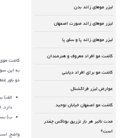
لیزر موهای زائد بدن
لیزر موهای زائد صورت اصفهان
لیزر موهای زائد پا و ساق پا
کاشت مو افراد معروف و هنرمندان
کاشت موی ط
به این سوا
کاشت مو برای افراد دیابتی
دو باور غل
عوارض لیزر فراکشنال
الف) بی
کاشت مو اصفهان خیابان توحید
دارد. ا
ب) بسیا
مدت تاثیر هر بار تزریق بوتاکس چقدر
است؟
واضح است 