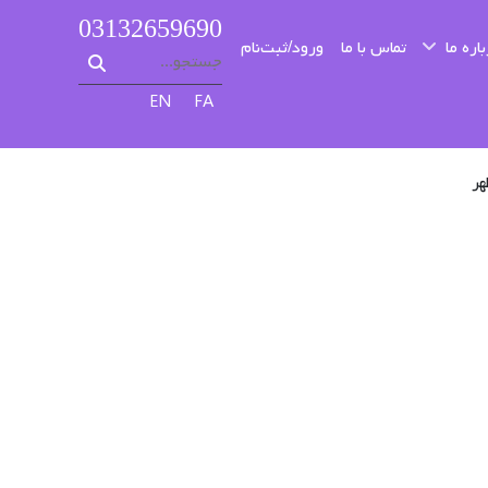
03132659690
اره ما
تماس با ما
ورود/ثبت‌نام
زبان خود را انتخاب کنید
EN
FA