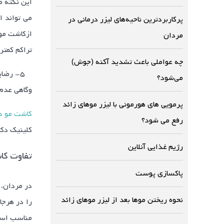
این نکته 
می تواند ا
پرکاربردترین ناحیه‌های لیزر درمانی در
ازکاشت موی
مردان
تراکم کمتر
چه عواملی باعث تشدید آکنه (جوش)
۵- رضا
می‌شود؟
وگاهی عدم 
پرمویی های هورمونی با لیزر موهای زائد
کاشت مو د
رفع می شود؟
کلینیک دکت
رژیم غذایی آنلاین
تفاوت کا
پاکسازی پوست
نحوه ریختن موها بعد از لیزر موهای زائد
را در هرجا
مناسب اس