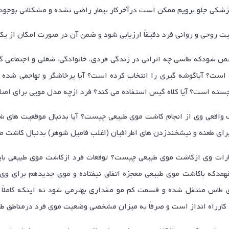
زشکی جلو برویم ممکن است درآخرکار بیمار راضی نشده و مشکلاتی بوجود
ص شودکه طاسی چه اثراتی در زندگی فردی، خانوادگی، شغلی و اجتماعی گذا
 است؟ آیاگوشه گیری را انتخاب کرده است؟ آیا پرخاشگر و تهاجمی شده 
ته است؟ آیا کلاه گیس استفاده می کند؟ فرد ازچه مدل مویی برای اصل
 واقعی وی از انجام کاشت موی طبیعی چیست؟ آیا بدنبال موقعیت های 
رای طعنه و نیشخندزدن های اطرافیان (اغلب فامیل شوهر) بدنبال کاشت 
ظارات وی ازکاشت موی طبیعی چیست؟ توقعات فرد ازکاشت موی طبیعی بایس
همدکه باکاشت موی طبیعی معجزه اتفاق نیفتاده و موی جدیدهم برای و
طاس منتقل شده و قسمت کم مو مقداری بهترمی شود نه اینکه کاملاً 
کارراه انداز است و صرفاً به میزان مشخصی وضعیت موی فرد درمناطق ط