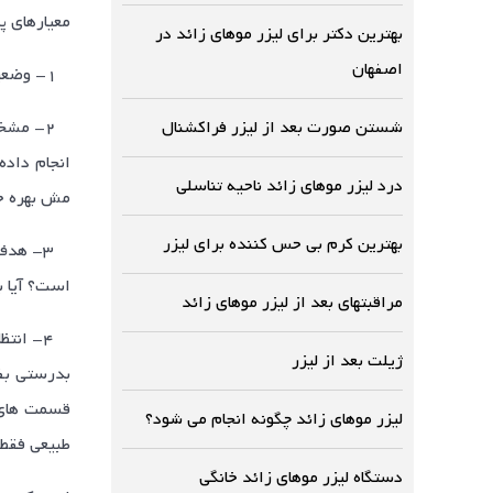
معیارهای پ
بهترین دکتر برای لیزر موهای زائد در
اصفهان
۱- وضعیت روحی و روانی فرد دقیقاً ارزیابی شود و ضمن آن در صورت امکان از یک روانپزشک نیز کمک گرفته شود.
شستن صورت بعد از لیزر فراکشنال
۲- مشخ
انجام داده
درد لیزر موهای زائد ناحیه تناسلی
مش بهره جس
بهترین کرم بی حس کننده برای لیزر
۳- هدف
است؟ آیا ب
مراقبتهای بعد از لیزر موهای زائد
۴- انت
ژیلت بعد از لیزر
بدرستی بف
قسمت های 
لیزر موهای زائد چگونه انجام می شود؟
طبیعی فقط 
دستگاه لیزر موهای زائد خانگی