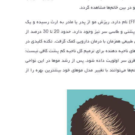
 در بین خانم‌ها مشاهده گردد.
شایع‌ترین علت ریزش موهای سر در خانم‌ها ارثی بوده و ریزش مو با طرح زنانه (FPHL) نام دارد. ریزش مو از پدر یا مادر به ارث رسیده و یک
مشکل ژنتیکی است. بنابراین دائمی و پیشرونده بوده و در موارد شدید احتمال کم‌پشتی و طاسی سر نیز وجود دارد. حدود 20 تا 30 درصد از
ی طبیعی همزمان با درمان دارویی کمک گرفت. نکته کلیدی در
 ناحیه‌‌ دهنده برای ترمیم کل ناحیه‌ کم پشت کافی نیست؛
ا فرق سر اولویت داده شود. پس از رشد موها در این نواحی
ها می‌توانند با تغییر مدل موهای خود بیشترین بهره را از