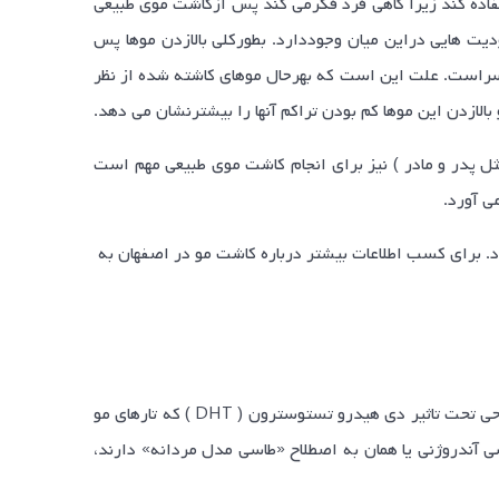
ده کند زیرا گاهی فرد فکرمی کند پس ازکاشت موی طبیعی
یت هایی دراین میان وجوددارد. بطورکلی بالازدن موها پس
 سراست. علت این است که بهرحال موهای کاشته شده از نظر
لازدن این موها کم بودن تراکم آنها را بیشترنشان می دهد.
ل پدر و مادر ) نیز برای انجام کاشت موی طبیعی مهم است
ی آورد.
 برای کسب اطلاعات بیشتر درباره کاشت مو در اصفهان به
در مردان، نواحی دهنده یا همان بانک مو را نواحی ثابت می نامند چون موهای این نواحی تحت تاثیر دی هیدرو تستوسترون ( DHT ) که تارهای مو
سی آندروژنی یا همان به اصطلاح «طاسی مدل مردانه» دارند،