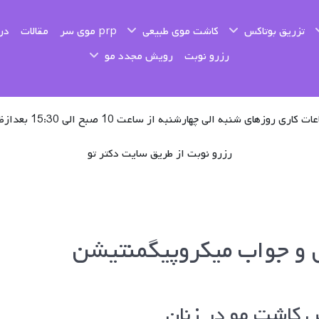
تزریق بوتاکس
کاشت موی طبیعی
prp موی سر
مقالات
درب
رزرو نوبت
رویش مجدد مو
ت کاری روزهای شنبه الی چهارشنبه از ساعت 10 صبح الی 15:30 بعدازظهر
رزرو نوبت از طریق سایت دکتر تو
و جواب میکروپیگمنتیشن
 کاشت مو در زنان